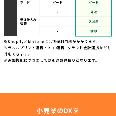
ボード
ボード
ボード
–
発注
発注仕入れ
–
入出庫
管理
–
棚卸
※Shopifyとkintoneには別途利用料がかかります。
※ラベルプリント連携・RFID連携·クラウド会計連携なども
対応できます。
※追加機能につきましては別途お見積りとなります。
小売業のDXを